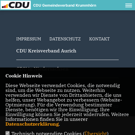
CDU Gemeindeverband Krummhörn
IMPRESSUM
DATENSCHUTZ
KONTAKT
CDU Kreisverband Aurich
CDU in Niedersachsen
Cookie Hinweis
Diese Webseite verwendet Cookies, die notwendig
CDU Deutschlands
sind, um die Webseite zu nutzen. Weiterhin
verwenden wir Dienste von Drittanbietern, die uns
helfen, unser Webangebot zu verbessern (Website-
@2026 CDU Gemeindeverband
Realisation: Sharkness Media
Optmierung). Für die Verwendung bestimmter
Krummhörn
GmbH & Co. KG
Dienste, benötigen wir Ihre Einwilligung. Ihre
Alle Rechte vorbehalten.
Einwilligung können Sie jederzeit widerrufen. Weitere
Informationen finden Sie in unserer
Datenschutzerklärung
.
Technisch notwendige Cookies (
Übersicht
)