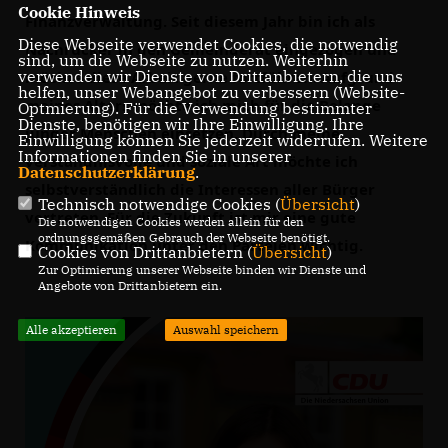
Cookie Hinweis
Finanzverwaltung. Seit diesem Jahr bin ich als 
Diese Webseite verwendet Cookies, die notwendig
Nachrücker in den Gemeinderat eingezogen und 
sind, um die Webseite zu nutzen. Weiterhin
verwenden wir Dienste von Drittanbietern, die uns
möchte diese Arbeit gerne fortführen. Aufgrund 
helfen, unser Webangebot zu verbessern (Website-
meines Alters möchte ich mich für die Belange 
Optmierung). Für die Verwendung bestimmter
Dienste, benötigen wir Ihre Einwilligung. Ihre
junger Menschen einsetzen. Durch meine 
Einwilligung können Sie jederzeit widerrufen. Weitere
Informationen finden Sie in unserer
verständnisvolle und soziale Art möchte ich 
Datenschutzerklärung
.
selbstverständlich die Interessen aller Bürger 
Technisch notwendige Cookies (
Übersicht
)
vertreten. Für die Zukunft ist mir eine gute 
Die notwendigen Cookies werden allein für den
ordnungsgemäßen Gebrauch der Webseite benötigt.
Kommunikation unter den Parteien wichtig.
Cookies von Drittanbietern (
Übersicht
)
Zur Optimierung unserer Webseite binden wir Dienste und
Angebote von Drittanbietern ein.
Alle akzeptieren
Auswahl speichern